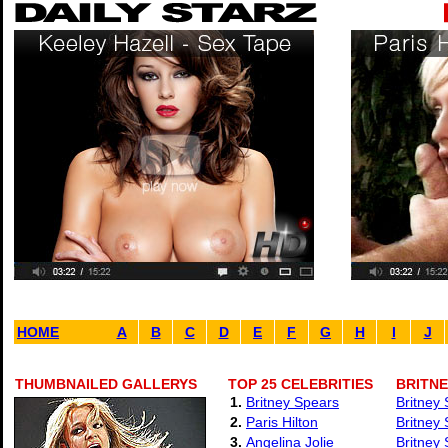
HOME
A
B
C
D
E
F
G
H
I
J
THUMBNAILED GALLERYS
TOP 25 CELEBRITIES
BRITN
1.
Britney Spears
Britney 
2.
Paris Hilton
Britney
3.
Angelina Jolie
Britney 