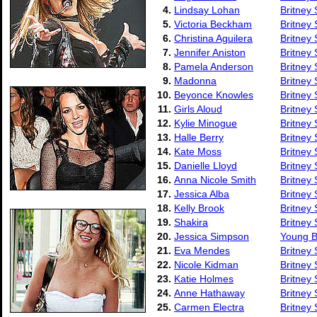
4.
Lindsay Lohan
Britney 
5.
Victoria Beckham
Britney 
6.
Christina Aguilera
Britney 
7.
Jennifer Aniston
Britney 
8.
Pamela Anderson
Britney 
9.
Madonna
Britney 
10.
Beyonce Knowles
Britney 
11.
Girls Aloud
Britney
12.
Kylie Minogue
Britney 
13.
Halle Berry
Britney
14.
Kate Moss
Britney
15.
Danielle Lloyd
Britney 
16.
Anna Nicole Smith
Britney
17.
Jessica Alba
Britney
18.
Kelly Brook
Britney 
19.
Shakira
Britney 
20.
Jessica Simpson
Young B
21.
Eva Mendes
Britney
22.
Nicole Kidman
Britney
23.
Katie Holmes
Britney 
24.
Anne Hathaway
Britney 
25.
Carmen Electra
Britney 