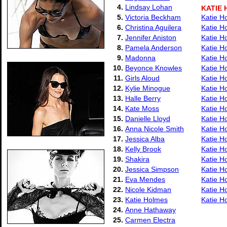
4.
Lindsay Lohan
KATIE
5.
Victoria Beckham
Katie H
6.
Christina Aguilera
Katie H
7.
Jennifer Aniston
Katie H
8.
Pamela Anderson
Katie Ho
9.
Madonna
Katie H
10.
Beyonce Knowles
Katie H
11.
Girls Aloud
Katie Ho
12.
Kylie Minogue
Katie Ho
13.
Halle Berry
Katie H
14.
Kate Moss
Katie H
15.
Danielle Lloyd
Katie H
16.
Anna Nicole Smith
Katie Ho
17.
Jessica Alba
Katie H
18.
Kelly Brook
Katie H
19.
Shakira
Katie H
20.
Jessica Simpson
Katie H
21.
Eva Mendes
Katie H
22.
Nicole Kidman
Katie H
23.
Katie Holmes
Katie H
24.
Anne Hathaway
25.
Carmen Electra