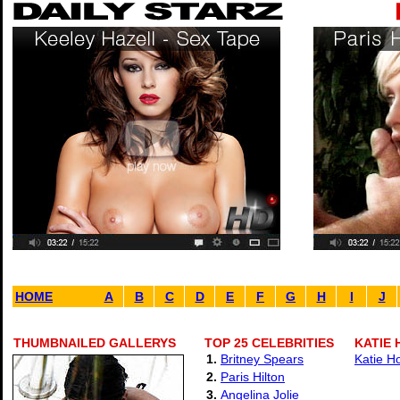
HOME
A
B
C
D
E
F
G
H
I
J
THUMBNAILED GALLERYS
TOP 25 CELEBRITIES
KATIE 
1.
Britney Spears
Katie H
2.
Paris Hilton
3.
Angelina Jolie