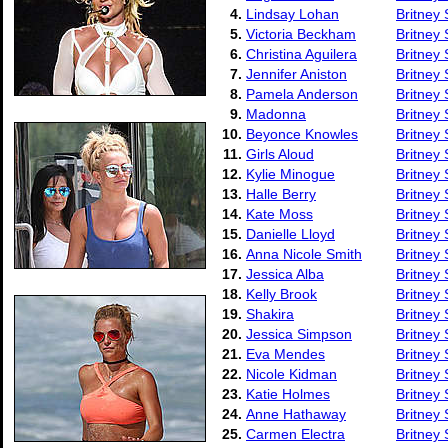
4.
Lindsay Lohan
Britney
5.
Victoria Beckham
Britney
6.
Christina Aguilera
Britney
7.
Jennifer Aniston
Britney
8.
Pamela Anderson
Britney 
9.
Madonna
Britney 
10.
Beyonce Knowles
Britney
11.
Girls Aloud
Britney 
12.
Kylie Minogue
Britney 
13.
Halle Berry
Britney 
14.
Kate Moss
Britney 
15.
Danielle Lloyd
Britney 
16.
Anna Nicole Smith
Britney 
17.
Jessica Alba
Britney 
18.
Kelly Brook
Britney 
19.
Shakira
Britney 
20.
Jessica Simpson
Britney 
21.
Eva Mendes
Britney 
22.
Nicole Kidman
Britney 
23.
Katie Holmes
Britney 
24.
Anne Hathaway
Britney 
25.
Carmen Electra
Britney 