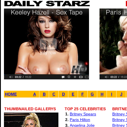
HOME
A
B
C
D
E
F
G
H
I
J
THUMBNAILED GALLERYS
TOP 25 CELEBRITIES
BRITN
1.
Britney Spears
Britney 
2.
Paris Hilton
Britney
3.
Angelina Jolie
Britney 