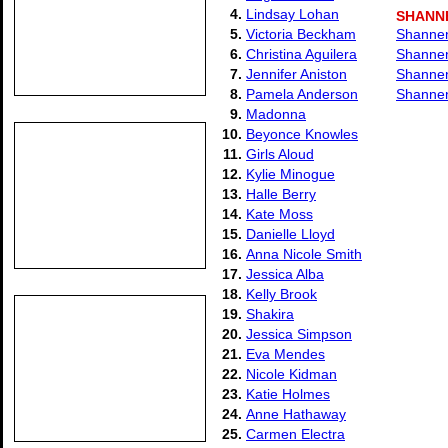
4.
Lindsay Lohan
SHANN
5.
Victoria Beckham
Shannen
6.
Christina Aguilera
Shannen
7.
Jennifer Aniston
Shannen
8.
Pamela Anderson
Shannen
9.
Madonna
10.
Beyonce Knowles
11.
Girls Aloud
12.
Kylie Minogue
13.
Halle Berry
14.
Kate Moss
15.
Danielle Lloyd
16.
Anna Nicole Smith
17.
Jessica Alba
18.
Kelly Brook
19.
Shakira
20.
Jessica Simpson
21.
Eva Mendes
22.
Nicole Kidman
23.
Katie Holmes
24.
Anne Hathaway
25.
Carmen Electra