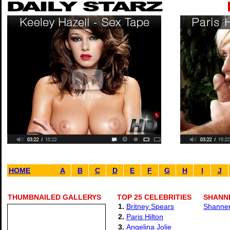
HOME
A
B
C
D
E
F
G
H
I
J
THUMBNAILED GALLERYS
TOP 25 CELEBRITIES
SHANN
1.
Britney Spears
Shannen
2.
Paris Hilton
3.
Angelina Jolie