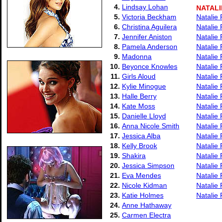
4.
Lindsay Lohan
NATAL
5.
Victoria Beckham
Natalie 
6.
Christina Aguilera
Natalie
7.
Jennifer Aniston
Natalie
8.
Pamela Anderson
Natalie
9.
Madonna
Natalie
10.
Beyonce Knowles
Natalie
11.
Girls Aloud
Natalie
12.
Kylie Minogue
Natalie
13.
Halle Berry
Natalie
14.
Kate Moss
Natalie
15.
Danielle Lloyd
Natalie
16.
Anna Nicole Smith
Natalie
17.
Jessica Alba
Natalie 
18.
Kelly Brook
Natalie 
19.
Shakira
Natalie 
20.
Jessica Simpson
Natalie 
21.
Eva Mendes
Natalie
22.
Nicole Kidman
Natalie
23.
Katie Holmes
Natalie
24.
Anne Hathaway
25.
Carmen Electra