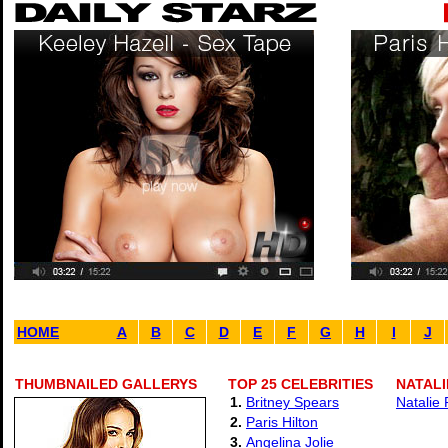
HOME
A
B
C
D
E
F
G
H
I
J
THUMBNAILED GALLERYS
TOP 25 CELEBRITIES
NATALI
1.
Britney Spears
Natalie 
2.
Paris Hilton
3.
Angelina Jolie