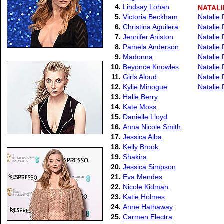
4.
Lindsay Lohan
NATAL
5.
Victoria Beckham
Natalie
6.
Christina Aguilera
Natalie
7.
Jennifer Aniston
Natalie
8.
Pamela Anderson
Natalie
9.
Madonna
Natalie
10.
Beyonce Knowles
Natalie
11.
Girls Aloud
Natalie
12.
Kylie Minogue
Natalie
13.
Halle Berry
14.
Kate Moss
15.
Danielle Lloyd
16.
Anna Nicole Smith
17.
Jessica Alba
18.
Kelly Brook
19.
Shakira
20.
Jessica Simpson
21.
Eva Mendes
22.
Nicole Kidman
23.
Katie Holmes
24.
Anne Hathaway
25.
Carmen Electra