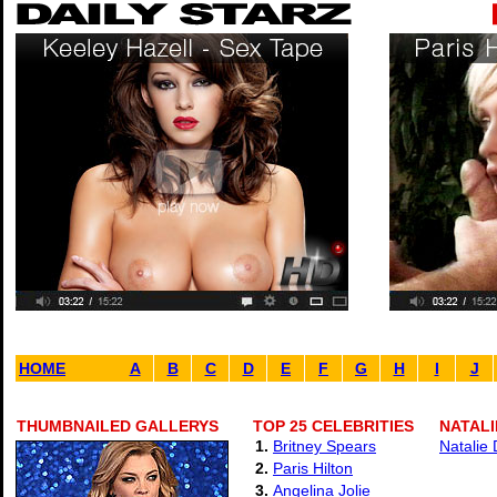
HOME
A
B
C
D
E
F
G
H
I
J
THUMBNAILED GALLERYS
TOP 25 CELEBRITIES
NATALI
1.
Britney Spears
Natalie
2.
Paris Hilton
3.
Angelina Jolie