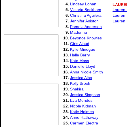
4.
Lindsay Lohan
LAURE
5.
Victoria Beckham
Lauren H
6.
Christina Aguilera
Lauren 
7.
Jennifer Aniston
Lauren H
8.
Pamela Anderson
9.
Madonna
10.
Beyonce Knowles
11.
Girls Aloud
12.
Kylie Minogue
13.
Halle Berry
14.
Kate Moss
15.
Danielle Lloyd
16.
Anna Nicole Smith
17.
Jessica Alba
18.
Kelly Brook
19.
Shakira
20.
Jessica Simpson
21.
Eva Mendes
22.
Nicole Kidman
23.
Katie Holmes
24.
Anne Hathaway
25.
Carmen Electra