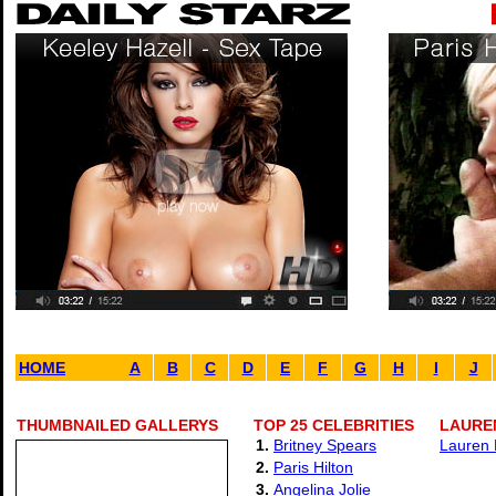
HOME
A
B
C
D
E
F
G
H
I
J
THUMBNAILED GALLERYS
TOP 25 CELEBRITIES
LAURE
1.
Britney Spears
Lauren 
2.
Paris Hilton
3.
Angelina Jolie