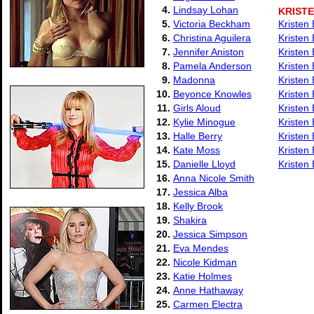
4.
Lindsay Lohan
KRIST
5.
Victoria Beckham
Kristen
6.
Christina Aguilera
Kristen
7.
Jennifer Aniston
Kristen 
8.
Pamela Anderson
Kristen
9.
Madonna
Kristen
10.
Beyonce Knowles
Kristen
11.
Girls Aloud
Kristen
12.
Kylie Minogue
Kristen
13.
Halle Berry
Kristen
14.
Kate Moss
Kristen 
15.
Danielle Lloyd
Kristen 
16.
Anna Nicole Smith
17.
Jessica Alba
18.
Kelly Brook
19.
Shakira
20.
Jessica Simpson
21.
Eva Mendes
22.
Nicole Kidman
23.
Katie Holmes
24.
Anne Hathaway
25.
Carmen Electra