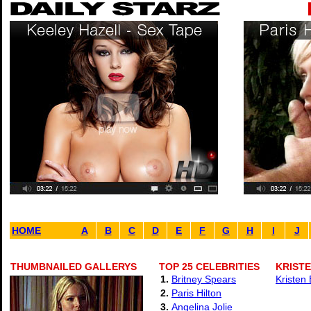
HOME
A
B
C
D
E
F
G
H
I
J
THUMBNAILED GALLERYS
TOP 25 CELEBRITIES
KRISTE
1.
Britney Spears
Kristen 
2.
Paris Hilton
3.
Angelina Jolie