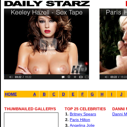
HOME
A
B
C
D
E
F
G
H
I
J
THUMBNAILED GALLERYS
TOP 25 CELEBRITIES
DANNI 
1.
Britney Spears
Danni M
2.
Paris Hilton
3.
Angelina Jolie