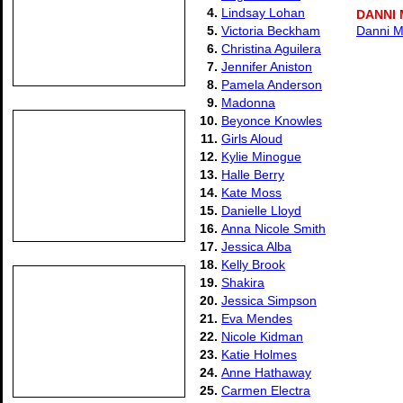
4.
Lindsay Lohan
DANNI
5.
Victoria Beckham
Danni M
6.
Christina Aguilera
7.
Jennifer Aniston
8.
Pamela Anderson
9.
Madonna
10.
Beyonce Knowles
11.
Girls Aloud
12.
Kylie Minogue
13.
Halle Berry
14.
Kate Moss
15.
Danielle Lloyd
16.
Anna Nicole Smith
17.
Jessica Alba
18.
Kelly Brook
19.
Shakira
20.
Jessica Simpson
21.
Eva Mendes
22.
Nicole Kidman
23.
Katie Holmes
24.
Anne Hathaway
25.
Carmen Electra